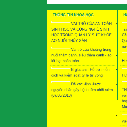
THÔNG TIN KHOA HỌC
H
VAI TRÒ CỦA AN TOÀN
SINH HỌC VÀ CÔNG NGHỆ SINH
Tr
HỌC TRONG QUẢN LÝ SỨC KHỎE
Cầ
AO NUÔI THỦY SẢN
Qu
nướ
Vai trò của khoáng trong
nuôi thâm canh, siêu thâm canh - ao
lót bạt hoàn toàn
Hu
B-glucans: Hỗ trợ miễn
dịch và kiểm soát tỷ lệ tử vong
Hu
Đã xác định được
nguyên nhân gây bệnh tôm chết sớm
TN
(07/05/2013)
vớ
họ
Ma
vự