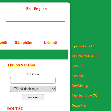
En - English
SpectraLac - FS
phối
Sản phẩm
Liên hệ
ULTRAZYME-P-FS
Neo – C
TÌM SẢN PHẨM
Neo-Mix
Từ khóa
StarShrimp
Neoplex-Aqua-FS
PowerMin
UltraPhos -...
ĐỐI TÁC