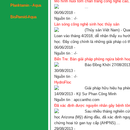
Mô hình nuôi tôm chân trắng công nghệ cao,
...
BioRemid-Aqua
06/06/2018 -
Nguồn tin :
-/-
Làn sóng công nghệ sinh học thủy sản
(Thủy sản Việt Nam) - Qua
Loan vào tháng 4/2018, dễ nhận thấy xu hư
học. Đây cũng chính là những
giải
pháp
có th
06/06/2018 -
Nguồn tin :
-/-
Bến Tre: Bàn
giải
pháp
phòng ngừa bệnh hoại 
Báo Đồng Khởi 27/08/2013.
30/08/2013 -
Nguồn tin :
-/-
HydroFloc
Giải
pháp
hữu hiệu hạ phèn
14/09/2013 - Kỹ Sư Phan Công Minh
Nguồn tin :
apccantho.com
Đã xác định được nguyên nhân gây bệnh tô
Sau nhiều tháng nghiên cứ
học Arizona (Mỹ) đứng đầu, đã xác định ngu
chứng hoại tử gan tụy cấp (AHPNS)....
29/08/2013 -