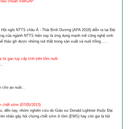
 tiêu chuẩn VietGAP
 Hội nghị NTTS châu Á - Thái Bình Dương (APA 2018) diễn ra tại Đài
ớng của ngành NTTS hiện nay là ứng dụng mạnh mẽ công nghệ sinh
ể tháo gỡ được những nút thắt trong sản xuất và nuôi trồng......
tử gan tụy cấp tính trên tôm nuôi
..
 cho ao nuôi...
m chết sớm (07/05/2013)
u, đến nay, nhóm nghiên cứu do Giáo sư Donald Lightner thuộc Đại
yên nhân gây hội chứng chết sớm ở tôm (EMS) hay còn gọi là hội