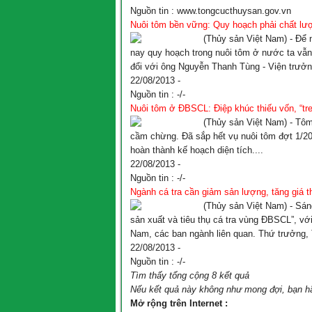
Nguồn tin :
www.tongcucthuysan.gov.vn
Nuôi tôm bền vững: Quy hoạch phải chất lượ
(Thủy sản Việt Nam) - Để 
nay quy hoạch trong nuôi tôm ở nước ta vẫn
đổi với ông Nguyễn Thanh Tùng - Viện trưởn
22/08/2013 -
Nguồn tin :
-/-
Nuôi tôm ở ĐBSCL: Điệp khúc thiếu vốn, “tre
(Thủy sản Việt Nam) - Tôm
cầm chừng. Đã sắp hết vụ nuôi tôm đợt 1/2
hoàn thành kế hoạch diện tích....
22/08/2013 -
Nguồn tin :
-/-
Ngành cá tra cần giảm sản lượng, tăng giá t
(Thủy sản Việt Nam) - Sán
sản xuất và tiêu thụ cá tra vùng ĐBSCL”, vớ
Nam, các ban ngành liên quan. Thứ trưởng,
22/08/2013 -
Nguồn tin :
-/-
Tìm thấy tổng cộng 8 kết quả
Nếu kết quả này không như mong đợi, bạn h
Mở rộng trên Internet :