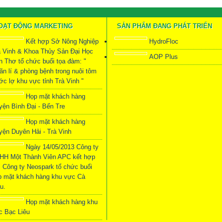
OẠT ĐỘNG MARKETING
SẢN PHẨM ĐANG PHÁT TRIỂN
Kết hợp Sở Nông Nghiệp
HydroFloc
à Vinh & Khoa Thủy Sản Đại Học
AOP Plus
n Thơ tổ chức buổi tọa đàm: "
ãn lí & phòng bệnh trong nuôi tôm
c lợ khu vực tỉnh Trà Vinh "
Họp mặt khách hàng
yện Bình Đại - Bến Tre
Họp mặt khách hàng
yện Duyên Hải - Trà Vinh
Ngày 14/05/2013 Công ty
HH Một Thành Viên APC kết hợp
i Công ty Neospark tổ chức buổi
p mặt khách hàng khu vực Cà
u.
Họp mặt khách hàng khu
c Bạc Liêu