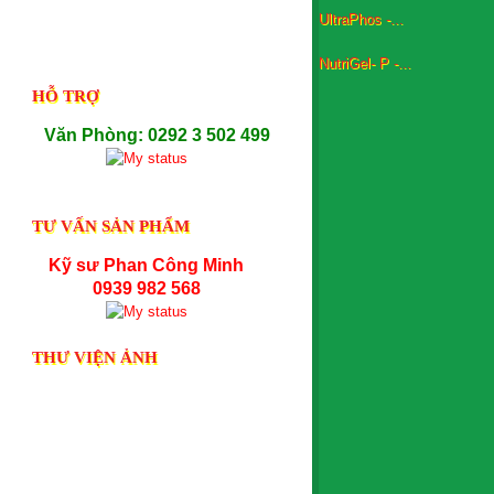
NutriGel- P -...
HỖ TRỢ
Văn Phòng: 0292 3 502 499
TƯ VẤN SẢN PHẨM
Kỹ sư Phan Công Minh
0939 982 568
THƯ VIỆN ẢNH