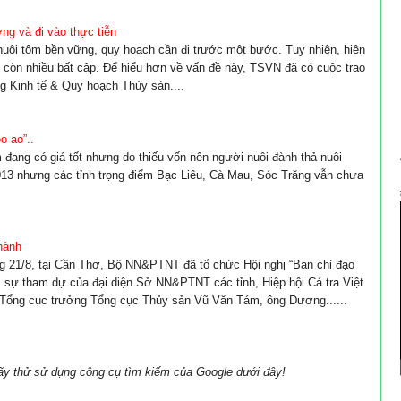
ng và đi vào thực tiễn
nuôi tôm bền vững, quy hoạch cần đi trước một bước. Tuy nhiên, hiện
 còn nhiều bất cập. Để hiểu hơn về vấn đề này, TSVN đã có cuộc trao
g Kinh tế & Quy hoạch Thủy sản....
o ao”..
 đang có giá tốt nhưng do thiếu vốn nên người nuôi đành thả nuôi
013 nhưng các tỉnh trọng điểm Bạc Liêu, Cà Mau, Sóc Trăng vẫn chưa
hành
g 21/8, tại Cần Thơ, Bộ NN&PTNT đã tổ chức Hội nghị “Ban chỉ đạo
i sự tham dự của đại diện Sở NN&PTNT các tỉnh, Hiệp hội Cá tra Việt
 Tổng cục trưởng Tổng cục Thủy sản Vũ Văn Tám, ông Dương......
ãy thử sử dụng công cụ tìm kiếm của Google dưới đây!