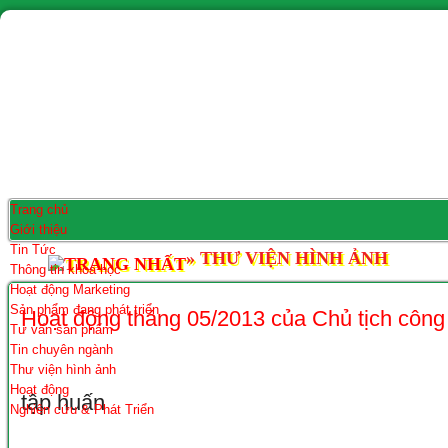
Trang chủ
Giới thiệu
Tin Tức
»
THƯ VIỆN HÌNH ẢNH
Thông tin khoa học
Hoạt động Marketing
Sản phẩm đang phát triển
Hoạt động tháng 05/2013 của Chủ tịch công 
Tư vấn sản phẩm
5 photos | 1037 view
Tin chuyên ngành
Thư viện hình ảnh
Hoạt động
tập huấn
Nghiên cứu & Phát Triển