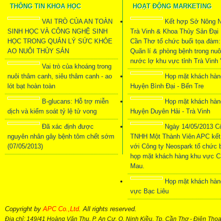
THÔNG TIN KHOA HỌC
HOẠT ĐỘNG MARKETING
VAI TRÒ CỦA AN TOÀN
Kết hợp Sở Nông N
SINH HỌC VÀ CÔNG NGHỆ SINH
Trà Vinh & Khoa Thủy Sản Đại
HỌC TRONG QUẢN LÝ SỨC KHỎE
Cần Thơ tổ chức buổi tọa đàm:
AO NUÔI THỦY SẢN
Quãn lí & phòng bệnh trong nuô
nước lợ khu vực tỉnh Trà Vinh 
Vai trò của khoáng trong
nuôi thâm canh, siêu thâm canh - ao
Họp mặt khách hàn
lót bạt hoàn toàn
Huyện Bình Đại - Bến Tre
B-glucans: Hỗ trợ miễn
Họp mặt khách hàn
dịch và kiểm soát tỷ lệ tử vong
Huyện Duyên Hải - Trà Vinh
Đã xác định được
Ngày 14/05/2013 C
nguyên nhân gây bệnh tôm chết sớm
TNHH Một Thành Viên APC kết
(07/05/2013)
với Công ty Neospark tổ chức 
họp mặt khách hàng khu vực C
Mau.
Họp mặt khách hàn
vực Bạc Liêu
Copyright by
APC Co.,Ltd
. All rights reserved.
Địa chỉ: 149/41 Hoàng Văn Thụ, P. An Cư, Q. Ninh Kiều, Tp. Cần Thơ
-
Điện Thoạ