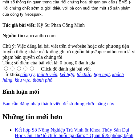
một số thông tin quan trọng của Hội chứng hoại tử gan tụy cấp ( EMS )-
Hội chứng chết sớm & giới thiệu với bà con nuôi tôm một số sản phẩm
của công ty Neospark.
Tác giả bài viết:
Kỹ Sư Phan Công Minh
Nguồn tin:
apccantho.com
Chú ý: Việc đăng lại bài viết trên ở website hoặc các phương tiện
truyền thông khác mà không ghi rõ nguồn http://apccantho.com là vi
phạm bản quyền của chúng tôi
Tổng số điểm của bài viết là: 0 trong 0 đánh giá
Click để đánh giá bài viết
Từ khóa:
công ty
,
thành viên
,
kết hợp
,
tổ chức
,
họp mặt
,
khách
hàng
,
khu vực
,
thành phố
Bình luận mới
Bạn cần đăng nhập thành viên để sử dụng chức năng này
Những tin mới hơn
Kết hợp Sở Nông Nghiệp Trà Vinh & Khoa Thủy Sản Đại
Học Cần Thơ tổ chức buổi tọa đàm: " Quãn lí & phòng bệnh