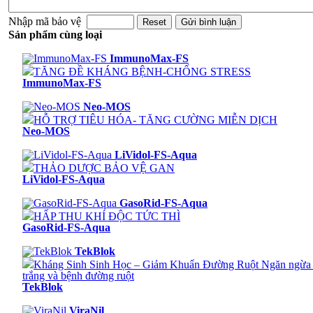
Nhập mã bảo vệ
Sản phẩm cùng loại
ImmunoMax-FS
TĂNG ĐỀ KHÁNG BỆNH-CHỐNG STRESS
ImmunoMax-FS
Neo-MOS
HỖ TRỢ TIÊU HÓA- TĂNG CƯỜNG MIỄN DỊCH
Neo-MOS
LiVidol-FS-Aqua
THẢO DƯỢC BẢO VỆ GAN
LiVidol-FS-Aqua
GasoRid-FS-Aqua
HẤP THU KHÍ ĐỘC TỨC THÌ
GasoRid-FS-Aqua
TekBlok
Kháng Sinh Sinh Học – Giảm Khuẩn Đường Ruột Ngăn ngừ
trắng và bệnh đường ruột
TekBlok
ViraNil