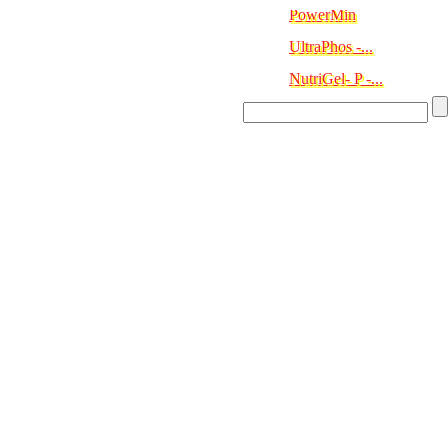
UltraPhos -...
NutriGel- P -...