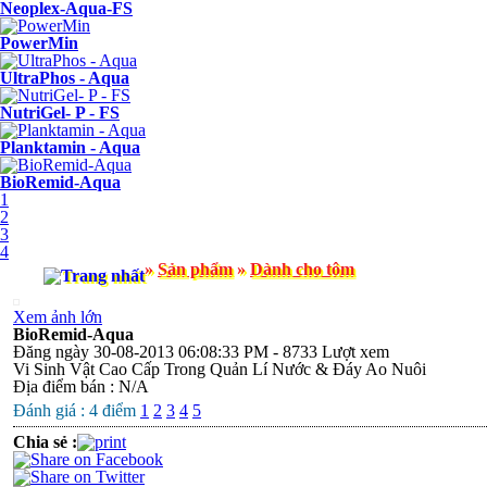
Neoplex-Aqua-FS
PowerMin
UltraPhos - Aqua
NutriGel- P - FS
Planktamin - Aqua
BioRemid-Aqua
1
2
3
4
»
Sản phẩm
»
Dành cho tôm
Xem ảnh lớn
BioRemid-Aqua
Đăng ngày 30-08-2013 06:08:33 PM - 8733 Lượt xem
Vi Sinh Vật Cao Cấp Trong Quản Lí Nước & Đáy Ao Nuôi
Địa điểm bán : N/A
Đánh giá :
4
điểm
1
2
3
4
5
Chia sẻ :