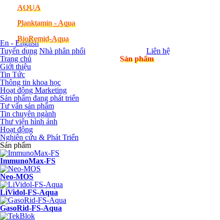
Planktamin - Aqua
BioRemid-Aqua
En - English
Tuyển dụng
Nhà phân phối
Liên hệ
Trang chủ
Sản phẩm
Giới thiệu
Tin Tức
Thông tin khoa học
Hoạt động Marketing
Sản phẩm đang phát triển
Tư vấn sản phẩm
Tin chuyên ngành
Thư viện hình ảnh
Hoạt động
Nghiên cứu & Phát Triển
Sản phẩm
ImmunoMax-FS
Neo-MOS
LiVidol-FS-Aqua
GasoRid-FS-Aqua