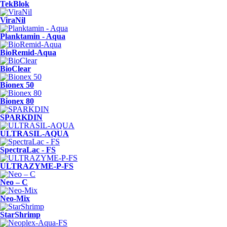
TekBlok
ViraNil
Planktamin - Aqua
BioRemid-Aqua
BioClear
Bionex 50
Bionex 80
SPARKDIN
ULTRASIL-AQUA
SpectraLac - FS
ULTRAZYME-P-FS
Neo – C
Neo-Mix
StarShrimp