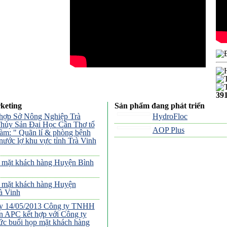
39
keting
Sản phẩm đang phát triển
hợp Sở Nông Nghiệp Trà
HydroFloc
hủy Sản Đại Học Cần Thơ tổ
AOP Plus
đàm: " Quãn lí & phòng bệnh
nước lợ khu vực tỉnh Trà Vinh
 mặt khách hàng Huyện Bình
 mặt khách hàng Huyện
à Vinh
y 14/05/2013 Công ty TNHH
n APC kết hợp với Công ty
ức buổi họp mặt khách hàng