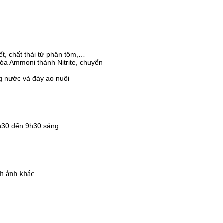
t, chất thải từ phân tôm,…
óa Ammoni thành Nitrite, chuyển
rường nước và đáy ao nuôi
h30 đến 9h30 sáng.
h ảnh khác