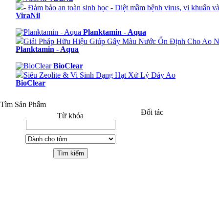
- Đảm bảo an toàn sinh học - Diệt mầm bệnh virus, vi khuẩn v
ViraNil
Planktamin - Aqua
Giải Pháp Hữu Hiệu Giúp Gây Màu Nước Ổn Định Cho Ao N
Planktamin - Aqua
BioClear
Siêu Zeolite & Vi Sinh Dạng Hạt Xử Lý Đáy Ao
BioClear
Tìm Sản Phẩm
Đối tác
Từ khóa