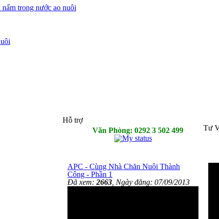
à nấm trong nước ao nuôi
uôi
Hỗ trợ
Tư V
Văn Phòng: 0292 3 502 499
APC - Cùng Nhà Chăn Nuôi Thành
Công - Phần 1
Đã xem:
2663
, Ngày đăng: 07/09/2013