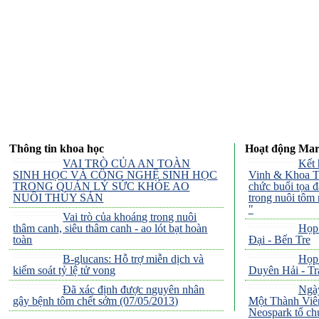
Thông tin khoa học
Hoạt động Mar
VAI TRÒ CỦA AN TOÀN
Kết 
SINH HỌC VÀ CÔNG NGHỆ SINH HỌC
Vinh & Khoa T
TRONG QUẢN LÝ SỨC KHỎE AO
chức buổi tọa 
NUÔI THỦY SẢN
trong nuôi tôm 
"
Vai trò của khoáng trong nuôi
thâm canh, siêu thâm canh - ao lót bạt hoàn
Họp
toàn
Đại - Bến Tre
B-glucans: Hỗ trợ miễn dịch và
Họp
kiểm soát tỷ lệ tử vong
Duyên Hải - Tr
Đã xác định được nguyên nhân
Ngà
gây bệnh tôm chết sớm (07/05/2013)
Một Thành Viê
Neospark tổ ch