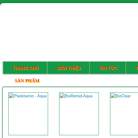
TRANG CHỦ
GIỚI THIỆU
TIN TỨC
SẢN PHẨM