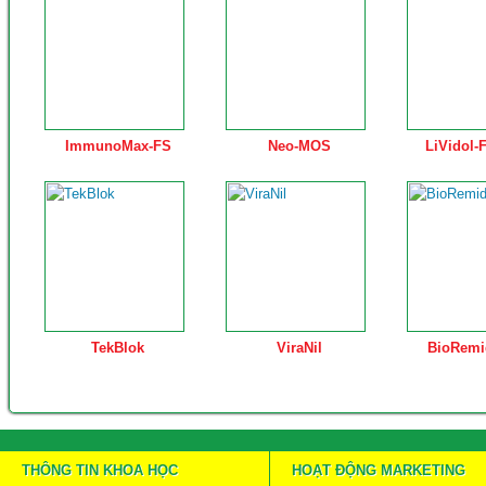
ImmunoMax-FS
Neo-MOS
LiVidol-
TekBlok
ViraNil
BioRemi
THÔNG TIN KHOA HỌC
HOẠT ĐỘNG MARKETING