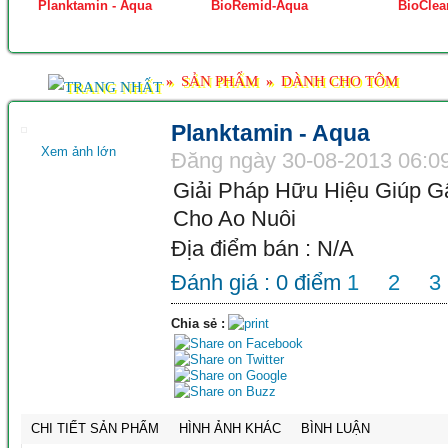
Planktamin - Aqua
BioRemid-Aqua
BioClea
SẢN PHẨM
DÀNH CHO TÔM
»
»
Planktamin - Aqua
Xem ảnh lớn
Đăng ngày 30-08-2013 06:0
Giải Pháp Hữu Hiệu Giúp 
Cho Ao Nuôi
Địa điểm bán : N/A
Đánh giá :
0
điểm
1
2
3
Chia sẻ :
CHI TIẾT SẢN PHẨM
HÌNH ẢNH KHÁC
BÌNH LUẬN