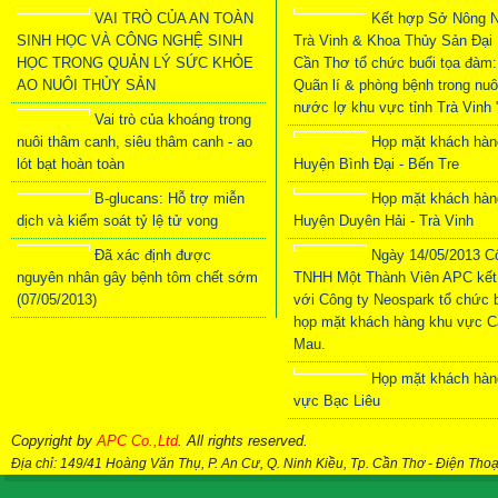
VAI TRÒ CỦA AN TOÀN
Kết hợp Sở Nông N
SINH HỌC VÀ CÔNG NGHỆ SINH
Trà Vinh & Khoa Thủy Sản Đại
HỌC TRONG QUẢN LÝ SỨC KHỎE
Cần Thơ tổ chức buổi tọa đàm:
AO NUÔI THỦY SẢN
Quãn lí & phòng bệnh trong nuô
nước lợ khu vực tỉnh Trà Vinh 
Vai trò của khoáng trong
nuôi thâm canh, siêu thâm canh - ao
Họp mặt khách hàn
lót bạt hoàn toàn
Huyện Bình Đại - Bến Tre
B-glucans: Hỗ trợ miễn
Họp mặt khách hàn
dịch và kiểm soát tỷ lệ tử vong
Huyện Duyên Hải - Trà Vinh
Đã xác định được
Ngày 14/05/2013 C
nguyên nhân gây bệnh tôm chết sớm
TNHH Một Thành Viên APC kết
(07/05/2013)
với Công ty Neospark tổ chức 
họp mặt khách hàng khu vực C
Mau.
Họp mặt khách hàn
vực Bạc Liêu
Copyright by
APC Co.,Ltd
. All rights reserved.
Địa chỉ: 149/41 Hoàng Văn Thụ, P. An Cư, Q. Ninh Kiều, Tp. Cần Thơ
-
Điện Thoạ