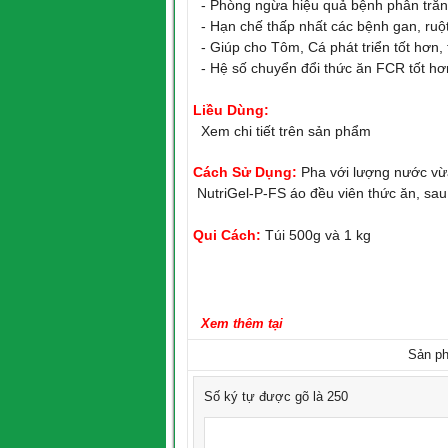
- Phòng ngừa hiệu quả bệnh phân trắng
- Hạn chế thấp nhất các bệnh gan, ruột 
- Giúp cho Tôm, Cá phát triển tốt hơn, 
- Hệ số chuyển đổi thức ăn FCR tốt hơ
Liều Dùng:
Xem chi tiết trên sản phẩm
Cách Sử Dụng:
Pha với lượng nước vừa
NutriGel-P-FS áo đều viên thức ăn, sau
Qui Cách:
Túi 500g và 1 kg
Xem thêm tại
Sản ph
Số ký tự được gõ là 250