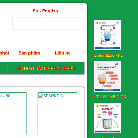
En - English
SpectraLac - FS
phối
Sản phẩm
Liên hệ
NGHIÊN CỨU & PHÁT TRIỂN
ULTRAZYME-P-FS
Neo – C