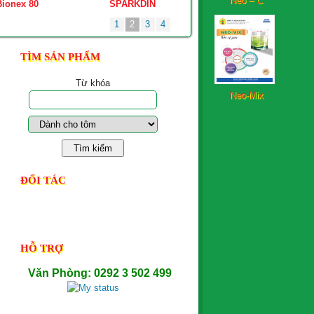
Bionex 80
SPARKDIN
ULTRASIL-AQUA
1
2
3
4
TÌM SẢN PHẨM
Neo-Mix
Từ khóa
StarShrimp
ĐỐI TÁC
Neoplex-Aqua-FS
PowerMin
HỖ TRỢ
Văn Phòng: 0292 3 502 499
UltraPhos -...
NutriGel- P -...