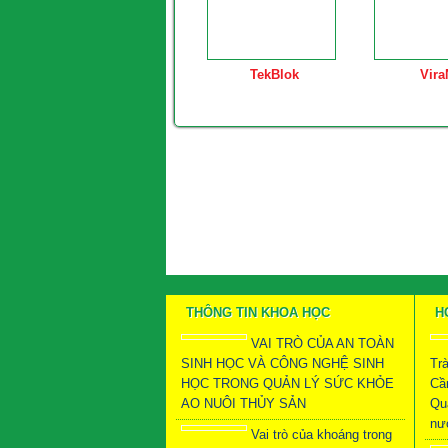
TekBlok
Vira
THÔNG TIN KHOA HỌC
H
VAI TRÒ CỦA AN TOÀN
SINH HỌC VÀ CÔNG NGHỆ SINH
Tr
HỌC TRONG QUẢN LÝ SỨC KHỎE
Cầ
AO NUÔI THỦY SẢN
Qu
nướ
Vai trò của khoáng trong