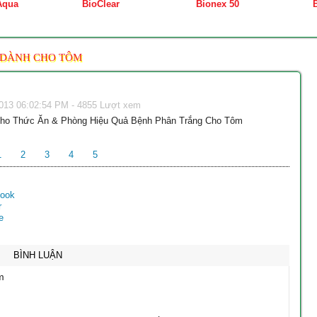
Aqua
BioClear
Bionex 50
DÀNH CHO TÔM
013 06:02:54 PM - 4855 Lượt xem
 Cho Thức Ăn & Phòng Hiệu Quả Bệnh Phân Trắng Cho Tôm
1
2
3
4
5
BÌNH LUẬN
m