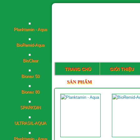
Planktamin - Aqua
BioRemid-Aqua
BioClear
Bionex 50
TRANG CHỦ
GIỚI THIỆU
SẢN PHẨM
Bionex 80
SPARKDIN
ULTRASIL-AQUA
Planktamin - Aqua