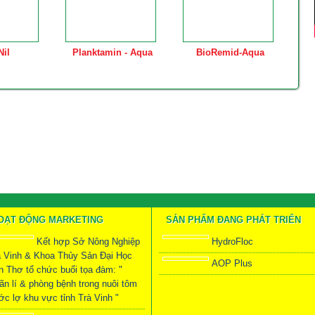
Nil
Planktamin - Aqua
BioRemid-Aqua
OẠT ĐỘNG MARKETING
SẢN PHẨM ĐANG PHÁT TRIỂN
Kết hợp Sở Nông Nghiệp
HydroFloc
à Vinh & Khoa Thủy Sản Đại Học
AOP Plus
n Thơ tổ chức buổi tọa đàm: "
ãn lí & phòng bệnh trong nuôi tôm
c lợ khu vực tỉnh Trà Vinh "