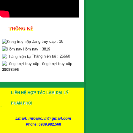
THỐNG KÊ
Đang truy cập : 18
Hôm nay : 3819
Tháng hiện tại : 26660
Tổng lượt truy cập :
39097596
LIÊN HỆ HỢP TÁC LÀM ĐẠI LÝ
PHÂN PHỐI
Email: infoapc.vn@gmail.com
Phone: 0939.982.568