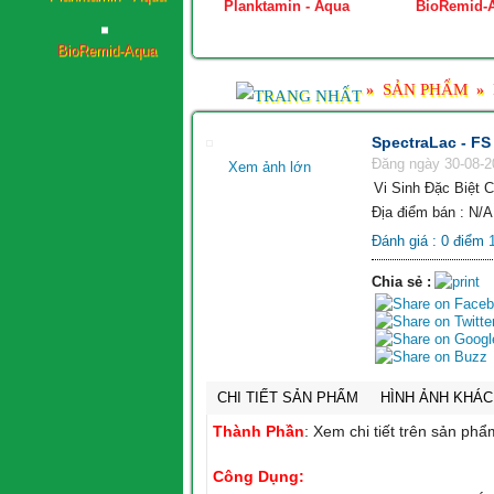
ViraNil
Planktamin - Aqua
BioRemid-
BioRemid-Aqua
SẢN PHẨM
»
»
SpectraLac - FS
Đăng ngày 30-08-2
Xem ảnh lớn
Vi Sinh Đặc Biệt
Địa điểm bán : N/A
Đánh giá :
0
điểm
Chia sẻ :
CHI TIẾT SẢN PHẨM
HÌNH ẢNH KHÁC
Thành Phần
:
Xem chi tiết trên sản phẩ
Công Dụng: