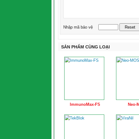
Nhập mã bảo vệ
SẢN PHẨM CÙNG LOẠI
ImmunoMax-FS
Neo-