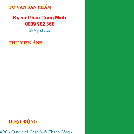
TƯ VẤN SẢN PHẨM
Kỹ sư Phan Công Minh
0939 982 568
THƯ VIỆN ẢNH
HOẠT ĐỘNG
APC - Cùng Nhà Chăn Nuôi Thành Công -