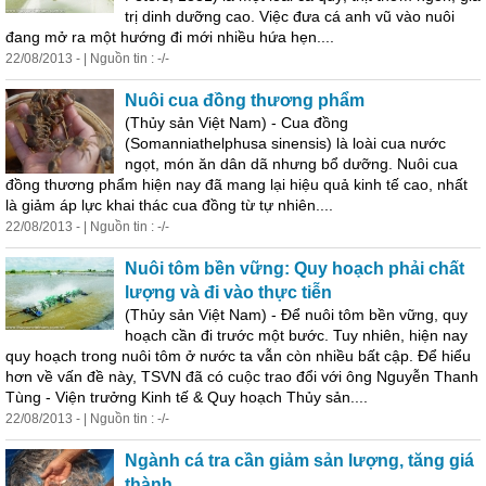
trị dinh dưỡng cao. Việc đưa cá anh vũ vào nuôi
đang mở ra một hướng đi mới nhiều hứa hẹn....
22/08/2013 - | Nguồn tin : -/-
Nuôi cua đồng thương phẩm
(Thủy sản Việt Nam) - Cua đồng
(Somanniathelphusa sinensis) là loài cua nước
ngọt, món ăn dân dã nhưng bổ dưỡng. Nuôi cua
đồng thương phẩm hiện nay đã mang lại hiệu quả kinh tế cao, nhất
là giảm áp lực khai thác cua đồng từ tự nhiên....
22/08/2013 - | Nguồn tin : -/-
Nuôi tôm bền vững: Quy hoạch phải chất
lượng và đi vào thực tiễn
(Thủy sản Việt Nam) - Để nuôi tôm bền vững, quy
hoạch cần đi trước một bước. Tuy nhiên, hiện nay
quy hoạch trong nuôi tôm ở nước ta vẫn còn nhiều bất cập. Để hiểu
hơn về vấn đề này, TSVN đã có cuộc trao đổi với ông Nguyễn Thanh
Tùng - Viện trưởng Kinh tế & Quy hoạch Thủy sản....
22/08/2013 - | Nguồn tin : -/-
Ngành cá tra cần giảm sản lượng, tăng giá
thành