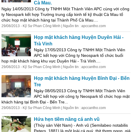
Cà Mau.
Ngày 14/05/2013 Công ty TNHH Một Thành Viên APC cùng với công
ty Neospark
kết
hợp
Trường trung cấp kinh tế kỹ thuật Cà Mau tổ
chức họp mặt khách hàng tại Thành Phố Cà Mau....
29/08/2013 - Kỹ Sư Phan Công Minh | Nguồn tin : apccantho.com
Họp mặt khách hàng Huyện Duyên Hải -
Trà Vinh
Ngày 17/05/2013 Công ty TNHH Một Thành Viên
APC
kết
hợp
với Công ty Neospark tổ chức buổi
họp mặt khách hàng khu vực Duyên Hải - Trà Vinh....
29/08/2013 - Kỹ Sư Phan Công Minh | Nguồn tin : apccantho.com
Họp mặt khách hàng Huyện Bình Đại - Bến
Tre
Ngày 08/05/2013 Công ty TNHH Một Thành Viên
APC
kết
hợp
với công ty Neospark tổ chức họp mặt
khách hàng tại Bình Đại - Bến Tre...
29/08/2013 - Kỹ Sư Phan Công Minh | Nguồn tin : apccantho.com
Hứa hẹn tiềm năng cá anh vũ
(Thủy sản Việt Nam) - Anh vũ (Semilabeo notabilis
Peters, 1881) là một loài cá quý, thịt thơm ngon, giá