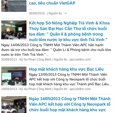
cao, tiêu chuẩn VietGAP
...
06/06/2018 - | Nguồn tin : -/-
Kết
hợp
Sở Nông Nghiệp Trà Vinh & Khoa
Thủy Sản Đại Học Cần Thơ tổ chức buổi
tọa đàm: " Quãn lí & phòng bệnh trong
nuôi tôm nước lợ khu vực tỉnh Trà Vinh "
Ngày 14/06/2013 Công ty TNHH Một Thành Viên APC hân hạnh
được tài trợ cho buổi tọa đàm: " Quãn Lí & Phòng bệnh cho nuôi tôm
nước lợ trên Tỉnh Trà Vinh "...
30/08/2013 - Kỹ Sư Phan Công Minh | Nguồn tin : apccantho.com
Họp mặt khách hàng khu vực Bạc Liêu
Ngày 12/05/2013 Công ty TNHH Một Thành Viên
APC
kết
hợp
với Công ty Neospark tổ chức buổi
họp mặt khách hàng khu vực Thành phố Bạc Liêu...
29/08/2013 - Kỹ Sư Phan Công Minh | Nguồn tin : apccantho.com
Ngày 14/05/2013 Công ty TNHH Một Thành
Viên APC
kết
hợp
với Công ty Neospark tổ
chức buổi họp mặt khách hàng khu vực