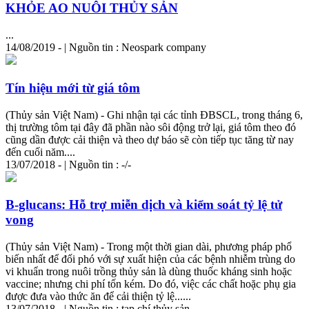
KHỎE AO NUÔI THỦY SẢN
...
14/08/2019 - | Nguồn tin : Neospark company
Tín hiệu mới từ giá tôm
(Thủy sản Việt Nam) - Ghi nhận tại các tỉnh ĐBSCL, trong tháng 6,
thị trường tôm tại đây đã phần nào sôi động trở lại, giá tôm theo đó
cũng dần được cải thiện và theo dự báo sẽ còn tiếp tục tăng từ nay
đến cuối năm....
13/07/2018 - | Nguồn tin : -/-
B-glucans: Hỗ trợ miễn dịch và kiểm soát tỷ lệ tử
vong
(Thủy sản Việt Nam) - Trong một thời gian dài, phương pháp phổ
biến nhất để đối phó với sự xuất hiện của các bệnh nhiễm trùng do
vi khuẩn trong nuôi trồng thủy sản là dùng thuốc
kháng
sinh
hoặc
vaccine; nhưng chi phí tốn kém. Do đó, việc các chất hoặc phụ gia
được đưa vào thức ăn để cải thiện tỷ lệ......
13/07/2018 - | Nguồn tin : tạp chí thủy sản