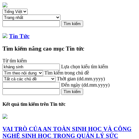
Tin Tức
Tìm kiếm nâng cao mục Tin tức
Từ tìm kiếm
Lựa chọn kiểu tìm kiếm
Tìm kiếm trong chủ đề
Thời gian
(dd.mm.yyyy)
Đến ngày
(dd.mm.yyyy)
Kết quả tìm kiếm trên Tin tức
VAI TRÒ CỦA AN TOÀN
SINH
HỌC VÀ CÔNG
NGHỆ
SINH
HỌC TRONG QUẢN LÝ SỨC