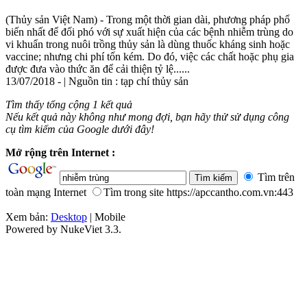
(Thủy sản Việt Nam) - Trong một thời gian dài, phương pháp phổ
biến nhất để đối phó với sự xuất hiện của các bệnh
nhiễm
trùng
do
vi khuẩn trong nuôi trồng thủy sản là dùng thuốc kháng sinh hoặc
vaccine; nhưng chi phí tốn kém. Do đó, việc các chất hoặc phụ gia
được đưa vào thức ăn để cải thiện tỷ lệ......
13/07/2018 - | Nguồn tin : tạp chí thủy sản
Tìm thấy tổng cộng 1 kết quả
Nếu kết quả này không như mong đợi, bạn hãy thử sử dụng công
cụ tìm kiếm của Google dưới đây!
Mở rộng trên Internet :
Tìm trên
toàn mạng Internet
Tìm trong site https://apccantho.com.vn:443
Xem bản:
Desktop
| Mobile
Powered by NukeViet 3.3.