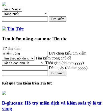
Tin Tức
Tìm kiếm nâng cao mục Tin tức
Từ tìm kiếm
Lựa chọn kiểu tìm kiếm
Tìm kiếm trong chủ đề
Thời gian
(dd.mm.yyyy)
Đến ngày
(dd.mm.yyyy)
Kết quả tìm kiếm trên Tin tức
B-glucans: Hỗ trợ miễn dịch và kiểm soát tỷ lệ tử
vong