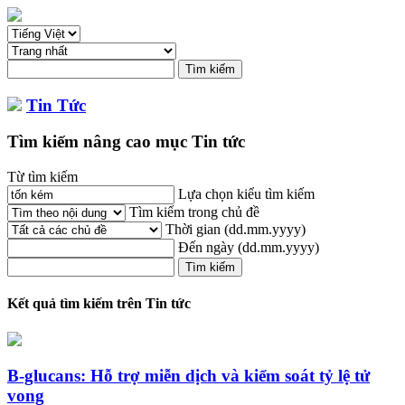
Tin Tức
Tìm kiếm nâng cao mục Tin tức
Từ tìm kiếm
Lựa chọn kiểu tìm kiếm
Tìm kiếm trong chủ đề
Thời gian
(dd.mm.yyyy)
Đến ngày
(dd.mm.yyyy)
Kết quả tìm kiếm trên Tin tức
B-glucans: Hỗ trợ miễn dịch và kiểm soát tỷ lệ tử
vong