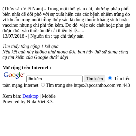
(Thủy sản Việt Nam) - Trong một thời gian dài, phương pháp phổ
biến nhất để đối phó với sự xuất hiện của các bệnh nhiễm trùng do
vi khuẩn trong nuôi trồng thủy sản là dùng thuốc kháng sinh hoặc
vaccine; nhưng chi phí
tốn
kém
. Do đó, việc các chất hoặc phụ gia
được đưa vào thức ăn để cải thiện tỷ lệ......
13/07/2018 - | Nguồn tin : tạp chí thủy sản
Tìm thấy tổng cộng 1 kết quả
Nếu kết quả này không như mong đợi, bạn hãy thử sử dụng công
cụ tìm kiếm của Google dưới đây!
Mở rộng trên Internet :
Tìm trên
toàn mạng Internet
Tìm trong site https://apccantho.com.vn:443
Xem bản:
Desktop
| Mobile
Powered by NukeViet 3.3.