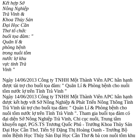
Kết hợp Sở
Nông Nghiệp
Trà Vinh &
Khoa Thủy Sản
Đại Học Cần
Thơ tổ chức
buổi tọa đàm: "
Quãn lí &
phòng bệnh
trong nuôi tôm
nước lợ khu
vực tỉnh Trà
Vinh "
Ngày 14/06/2013 Công ty TNHH Một Thành Viên APC hân hạnh
được tài trợ cho buổi tọa đàm: " Quãn Lí & Phòng bệnh cho nuôi
tôm nước lợ trên Tỉnh Trà Vinh "
Ngày 14/06/2013 Công ty TNHH Một Thành Viên APC hân hạnh
được kết hợp với Sở Nông Nghiệp & Phát Triển Nông Thông Tỉnh
Trà Vinh tài trợ cho buổi tọa đàm: " Quản Lí & Phòng bệnh cho
nuôi tôm nước lợ trên Tỉnh Trà Vinh ". Tham gia buổi tọa đàm có
đại diện Sở Nông Nghiệp Trà Vinh, Chi cục nuôi, Trung tâm
khuyến ngư, PGS.TS Trương Quốc Phú - Trưởng Khoa Thủy Sản
Đại Học Cần Thơ, Tiến Sỹ Đặng Thị Hoàng Oanh - Trưởng Bộ
môn Bệnh Học Thủy Sản Đại Học Cần Thơ & bà con nuôi tôm khu