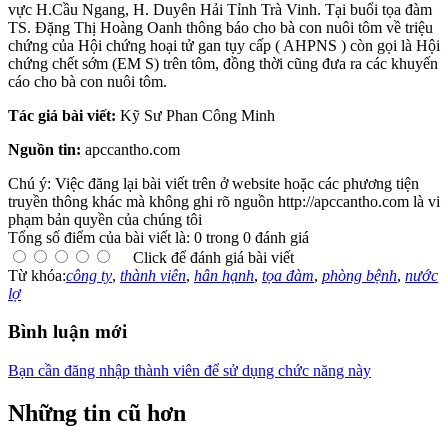
vực H.Cầu Ngang, H. Duyên Hải Tỉnh Trà Vinh. Tại buổi tọa đàm
TS. Đặng Thị Hoàng Oanh thông báo cho bà con nuôi tôm về triệu
chứng của Hội chứng hoại tử gan tụy cấp ( AHPNS ) còn gọi là Hội
chứng chết sớm (EM S) trên tôm, đồng thời cũng đưa ra các khuyến
cáo cho bà con nuôi tôm.
Tác giả bài viết:
Kỹ Sư Phan Công Minh
Nguồn tin:
apccantho.com
Chú ý: Việc đăng lại bài viết trên ở website hoặc các phương tiện
truyền thông khác mà không ghi rõ nguồn http://apccantho.com là vi
phạm bản quyền của chúng tôi
Tổng số điểm của bài viết là: 0 trong 0 đánh giá
Click để đánh giá bài viết
Từ khóa:
công ty
,
thành viên
,
hân hạnh
,
tọa đàm
,
phòng bệnh
,
nước
lợ
Bình luận mới
Bạn cần đăng nhập thành viên để sử dụng chức năng này
Những tin cũ hơn