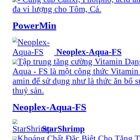
đa vi lượng cho Tôm, Cá.
PowerMin
Neoplex-Aqua-FS
Tập trung tăng cường Vitamin Dạn
Aqua - FS là một công thức Vitamin
amin để sử dụng như là thức ăn bổ s
thuỷ sản.
Neoplex-Aqua-FS
StarShrimp
Khoáng Chất Đặc Biệt Cho Tăng T