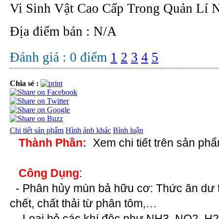
Vi Sinh Vật Cao Cấp Trong Quản Lí
Địa điểm bán : N/A
Đánh giá :
0
điểm
1
2
3
4
5
Chia sẻ :
Chi tiết sản phẩm
Hình ảnh khác
Bình luận
Thành Phần:
Xem chi tiết trên sản ph
Công Dụng
:
- Phân hủy mùn bả hữu cơ: Thức ăn dư t
chết, chất thải từ phân tôm,…
- Loại bỏ các khí độc như NH3, NO2, H2