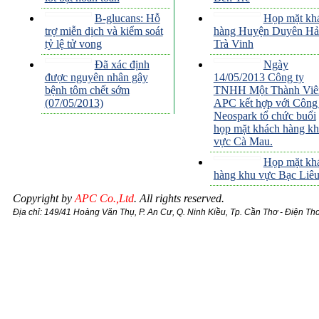
B-glucans: Hỗ
Họp mặt kh
trợ miễn dịch và kiểm soát
hàng Huyện Duyên Hải
tỷ lệ tử vong
Trà Vinh
Đã xác định
Ngày
được nguyên nhân gây
14/05/2013 Công ty
bệnh tôm chết sớm
TNHH Một Thành Viê
(07/05/2013)
APC kết hợp với Công 
Neospark tổ chức buổi
họp mặt khách hàng k
vực Cà Mau.
Họp mặt kh
hàng khu vực Bạc Liê
Copyright by
APC Co.,Ltd
. All rights reserved.
Địa chỉ: 149/41 Hoàng Văn Thụ, P. An Cư, Q. Ninh Kiều, Tp. Cần Thơ
-
Điện Tho