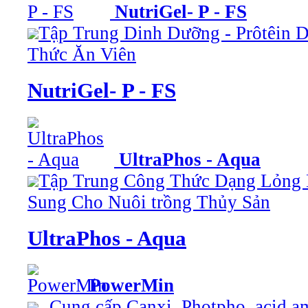
NutriGel- P - FS
Tập Trung Dinh Dưỡng - Prôtêin
Thức Ăn Viên
NutriGel- P - FS
UltraPhos - Aqua
Tập Trung Công Thức Dạng Lỏn
Sung Cho Nuôi trồng Thủy Sản
UltraPhos - Aqua
PowerMin
- Cung cấp Canxi, Photpho, acid a