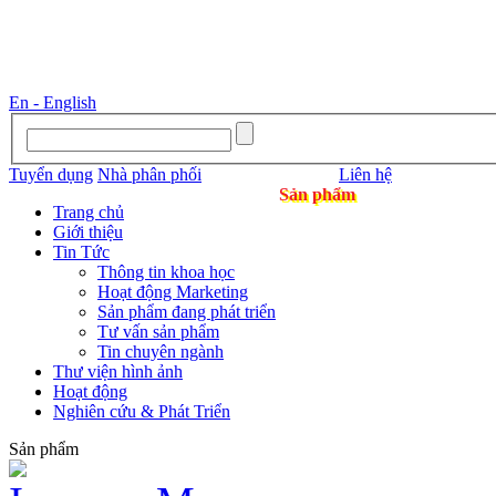
En - English
Tuyển dụng
Nhà phân phối
Liên hệ
Sản phẩm
Trang chủ
Giới thiệu
Tin Tức
Thông tin khoa học
Hoạt động Marketing
Sản phẩm đang phát triển
Tư vấn sản phẩm
Tin chuyên ngành
Thư viện hình ảnh
Hoạt động
Nghiên cứu & Phát Triển
Sản phẩm