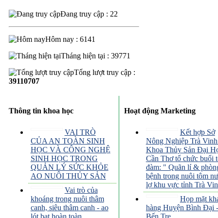
Đang truy cập : 22
Hôm nay : 6141
Tháng hiện tại : 39771
Tổng lượt truy cập :
39110707
Thông tin khoa học
Hoạt động Marketing
VAI TRÒ
Kết hợp Sở
CỦA AN TOÀN SINH
Nông Nghiệp Trà Vinh
HỌC VÀ CÔNG NGHỆ
Khoa Thủy Sản Đại H
SINH HỌC TRONG
Cần Thơ tổ chức buổi 
QUẢN LÝ SỨC KHỎE
đàm: " Quãn lí & phòn
AO NUÔI THỦY SẢN
bệnh trong nuôi tôm n
lợ khu vực tỉnh Trà Vin
Vai trò của
khoáng trong nuôi thâm
Họp mặt kh
canh, siêu thâm canh - ao
hàng Huyện Bình Đại 
lót bạt hoàn toàn
Bến Tre