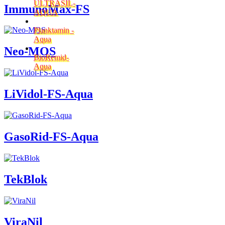
AQUA
ImmunoMax-FS
Planktamin -
Aqua
BioRemid-
Neo-MOS
Aqua
LiVidol-FS-Aqua
GasoRid-FS-Aqua
TekBlok
ViraNil