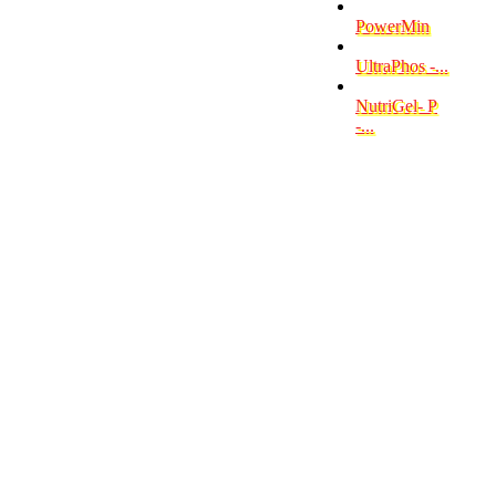
PowerMin
UltraPhos -...
NutriGel- P
-...