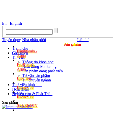
En - English
Tuyển dụng
Nhà phân phối
Liên hệ
Sản phẩm
Planktamin -
Trang chủ
Aqua
Giới thiệu
Tin Tức
BioRemid-
Thông tin khoa học
Aqua
Hoạt động Marketing
Sản phẩm đang phát triển
BioClear
Tư vấn sản phẩm
Tin chuyên ngành
Bionex 50
Thư viện hình ảnh
Hoạt động
Bionex 80
Nghiên cứu & Phát Triển
SPARKDIN
Sản phẩm
ULTRASIL-