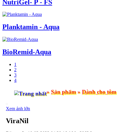
NutriGel- P - FS
Planktamin - Aqua
BioRemid-Aqua
1
2
3
4
»
Sản phẩm
»
Dành cho tôm
Xem ảnh lớn
ViraNil