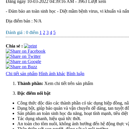
Đăng ngày 10-03-2022 04:39:16 AM - 3963 Lượt xem
- Đảm bảo an toàn sinh học - Diệt mầm bệnh virus, vi khuẩn và nấ
Địa điểm bán : N/A
Đánh giá :
0
điểm
1
2
3
4
5
Chia sẻ :
Chi tiết sản phẩm
Hình ảnh khác
Bình luận
Thành phần:
Xem chi tiết trên sản phẩm
Đặc điểm nổi bật
Công thức độc đáo các thành phần có tác dụng hiệp đồng, nâ
Dạng bột, giúp bảo quản và vận chuyển dễ dàng, tan tuyệt đố
Sản phẩm an toàn sinh học đa năng, hoạt tính mạnh, tiêu di
Tác dụng nhanh, hiệu quả tức thời.
An toàn cho tôm nuôi, không ảnh hưởng đến hệ động thực vậ
Thân thiện với con người, động vật và môi trường