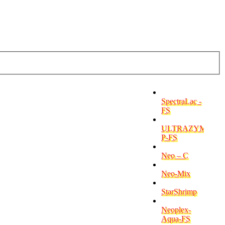
SpectraLac -
FS
ULTRAZYME-
P-FS
Neo – C
Neo-Mix
StarShrimp
Neoplex-
Aqua-FS