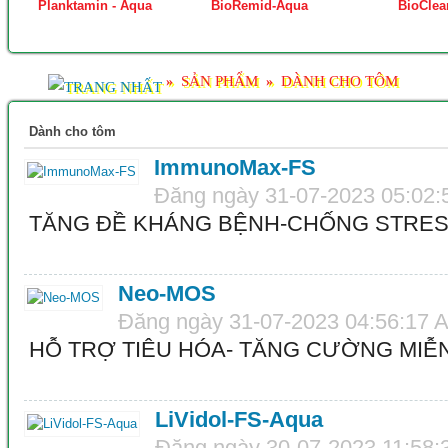
Planktamin - Aqua
BioRemid-Aqua
BioClea
SẢN PHẨM
DÀNH CHO TÔM
»
»
Dành cho tôm
ImmunoMax-FS
Đăng ngày 31-07-2023 05:02
TĂNG ĐỀ KHÁNG BỆNH-CHỐNG STRE
Neo-MOS
Đăng ngày 31-07-2023 04:56:17 
HỖ TRỢ TIÊU HÓA- TĂNG CƯỜNG MIỄ
LiVidol-FS-Aqua
Đăng ngày 30-07-2023 11:58