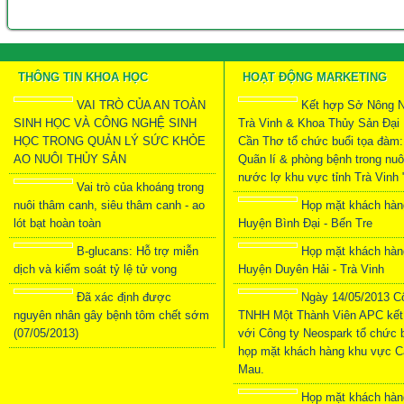
THÔNG TIN KHOA HỌC
HOẠT ĐỘNG MARKETING
VAI TRÒ CỦA AN TOÀN
Kết hợp Sở Nông N
SINH HỌC VÀ CÔNG NGHỆ SINH
Trà Vinh & Khoa Thủy Sản Đại
HỌC TRONG QUẢN LÝ SỨC KHỎE
Cần Thơ tổ chức buổi tọa đàm:
AO NUÔI THỦY SẢN
Quãn lí & phòng bệnh trong nuô
nước lợ khu vực tỉnh Trà Vinh 
Vai trò của khoáng trong
nuôi thâm canh, siêu thâm canh - ao
Họp mặt khách hàn
lót bạt hoàn toàn
Huyện Bình Đại - Bến Tre
B-glucans: Hỗ trợ miễn
Họp mặt khách hàn
dịch và kiểm soát tỷ lệ tử vong
Huyện Duyên Hải - Trà Vinh
Đã xác định được
Ngày 14/05/2013 C
nguyên nhân gây bệnh tôm chết sớm
TNHH Một Thành Viên APC kết
(07/05/2013)
với Công ty Neospark tổ chức 
họp mặt khách hàng khu vực C
Mau.
Họp mặt khách hàn