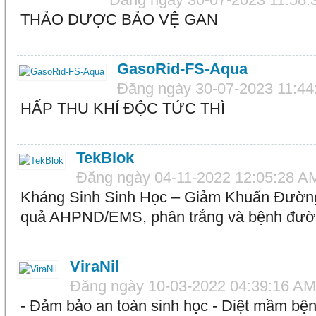
THẢO DƯỢC BẢO VỆ GAN
GasoRid-FS-Aqua
Đăng ngày 30-07-2023 11:4
HẤP THU KHÍ ĐỘC TỨC THÌ
TekBlok
Đăng ngày 04-11-2022 12:05:28 A
Kháng Sinh Sinh Học – Giảm Khuẩn Đườn
quả AHPND/EMS, phân trắng và bệnh đườn
ViraNil
Đăng ngày 10-03-2022 04:39:16 AM
- Đảm bảo an toàn sinh học - Diệt mầm bện