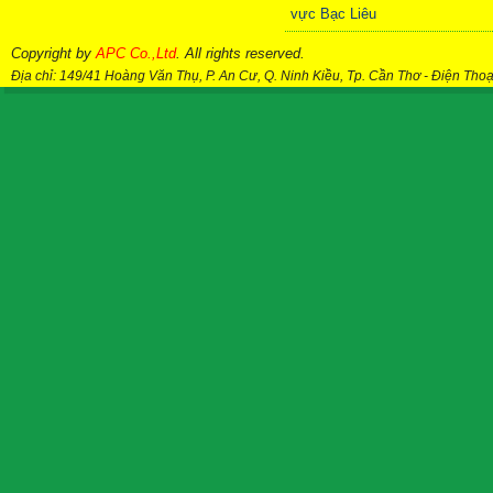
vực Bạc Liêu
Copyright by
APC Co.,Ltd
. All rights reserved.
Địa chỉ: 149/41 Hoàng Văn Thụ, P. An Cư, Q. Ninh Kiều, Tp. Cần Thơ
-
Điện Thoạ