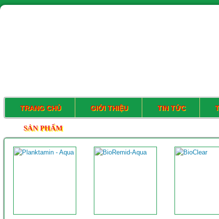
TRANG CHỦ
GIỚI THIỆU
TIN TỨC
SẢN PHẨM