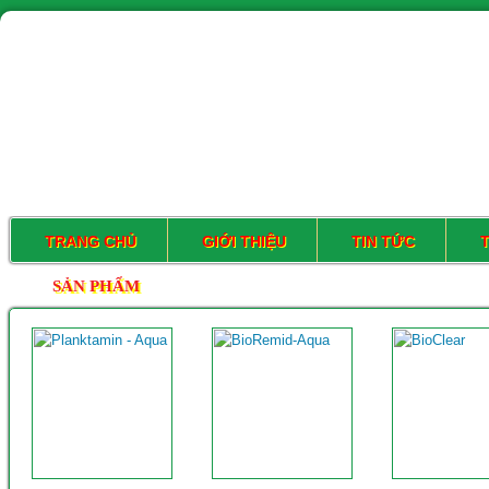
TRANG CHỦ
GIỚI THIỆU
TIN TỨC
SẢN PHẨM