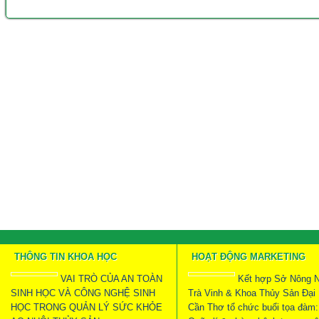
THÔNG TIN KHOA HỌC
HOẠT ĐỘNG MARKETING
VAI TRÒ CỦA AN TOÀN
Kết hợp Sở Nông N
SINH HỌC VÀ CÔNG NGHỆ SINH
Trà Vinh & Khoa Thủy Sản Đại
HỌC TRONG QUẢN LÝ SỨC KHỎE
Cần Thơ tổ chức buổi tọa đàm: