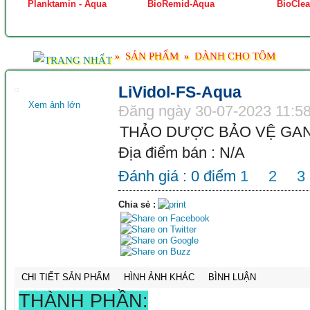
Planktamin - Aqua
BioRemid-Aqua
BioClea
SẢN PHẨM
DÀNH CHO TÔM
»
»
LiVidol-FS-Aqua
Xem ảnh lớn
Đăng ngày 30-07-2023 11:5
THẢO DƯỢC BẢO VỆ GA
Địa điểm bán : N/A
Đánh giá :
0
điểm
1
2
3
Chia sẻ :
CHI TIẾT SẢN PHẨM
HÌNH ẢNH KHÁC
BÌNH LUẬN
THÀNH PHẦN: