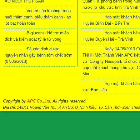
AO NUÔI THỦY SẢN
Quãn lí & phòng bệnh trong nuô
nước lợ khu vực tỉnh Trà Vinh 
Vai trò của khoáng trong
nuôi thâm canh, siêu thâm canh - ao
Họp mặt khách hàn
lót bạt hoàn toàn
Huyện Bình Đại - Bến Tre
B-glucans: Hỗ trợ miễn
Họp mặt khách hàn
dịch và kiểm soát tỷ lệ tử vong
Huyện Duyên Hải - Trà Vinh
Đã xác định được
Ngày 14/05/2013 C
nguyên nhân gây bệnh tôm chết sớm
TNHH Một Thành Viên APC kết
(07/05/2013)
với Công ty Neospark tổ chức 
họp mặt khách hàng khu vực C
Mau.
Họp mặt khách hàn
vực Bạc Liêu
Copyright by
APC Co.,Ltd
. All rights reserved.
Địa chỉ: 149/41 Hoàng Văn Thụ, P. An Cư, Q. Ninh Kiều, Tp. Cần Thơ
-
Điện Thoạ