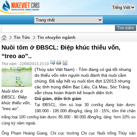
Tin Tức
Tin chuyên ngành
Nuôi tôm ở ĐBSCL: Điệp khúc thiếu vốn,
“treo ao”..
Thứ năm - 22/08/2013 23:10
(Thủy sản Việt Nam) - Tôm đang có giá tốt nhưng
do thiếu vốn nên người nuôi đành thả nuôi cầm
chừng. Đã sắp hết vụ nuôi tôm đợt 1/2013 nhưng
các tỉnh trọng điểm Bạc Liêu, Cà Mau, Sóc Trăng
Nuôi tôm ở
vẫn chưa hoàn thành kế hoạch diện tích.
ĐBSCL: Điệp
Giá giảm, diện tích giảm
khúc thiếu vốn,
Tại ĐBSCL, tôm sú loại 30 con/kg đang bán được
“treo ao”..
190.000 - 195.000 đồng/kg, tăng 10 - 15%, tôm thẻ chân
trắng loại 100 con/kg bán được 85.000 - 90.000 đồng/kg, tăng hơn 10% so
cùng kỳ năm ngoái.
Ông Phạm Hoàng Giang, Chi cục trưởng Chi cục Nuôi trồng Thủy sản