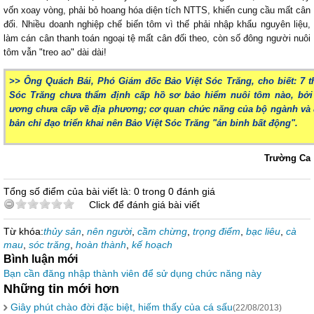
vốn xoay vòng, phải bỏ hoang hóa diện tích NTTS, khiến cung cầu mất cân
đối. Nhiều doanh nghiệp chế biến tôm vì thế phải nhập khẩu nguyên liệu,
làm cán cân thanh toán ngoại tệ mất cân đối theo, còn số đông người nuôi
tôm vẫn "treo ao" dài dài!
>> Ông Quách Bái, Phó Giám đốc Bảo Việt Sóc Trăng, cho biết: 7 t
Sóc Trăng chưa thẩm định cấp hồ sơ bảo hiểm nuôi tôm nào, bởi 
ương chưa cấp về địa phương; cơ quan chức năng của bộ ngành và
bản chỉ đạo triển khai nên Bảo Việt Sóc Trăng "án binh bất động".
Trường Ca
Tổng số điểm của bài viết là: 0 trong 0 đánh giá
Click để đánh giá bài viết
Từ khóa:
thủy sản
,
nên người
,
cầm chừng
,
trọng điểm
,
bạc liêu
,
cà
mau
,
sóc trăng
,
hoàn thành
,
kế hoạch
Bình luận mới
Bạn cần đăng nhập thành viên để sử dụng chức năng này
Những tin mới hơn
Giây phút chào đời đặc biệt, hiếm thấy của cá sấu
(22/08/2013)