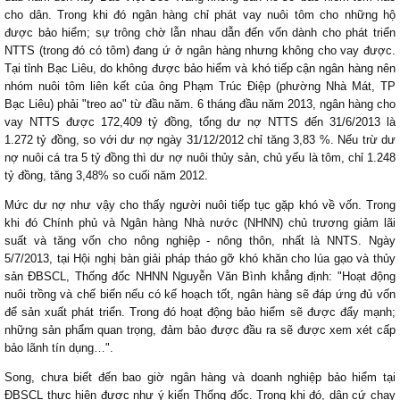
cho dân. Trong khi đó ngân hàng chỉ phát vay nuôi tôm cho những hộ
được bảo hiểm; sự trông chờ lẫn nhau dẫn đến vốn dành cho phát triển
NTTS (trong đó có tôm) đang ứ ở ngân hàng nhưng không cho vay được.
Tại tỉnh Bạc Liêu, do không được bảo hiểm và khó tiếp cận ngân hàng nên
nhóm nuôi tôm liên kết của ông Phạm Trúc Điệp (phường Nhà Mát, TP
Bạc Liêu) phải "treo ao" từ đầu năm. 6 tháng đầu năm 2013, ngân hàng cho
vay NTTS được 172,409 tỷ đồng, tổng dư nợ NTTS đến 31/6/2013 là
1.272 tỷ đồng, so với dư nợ ngày 31/12/2012 chỉ tăng 3,83 %. Nếu trừ dư
nợ nuôi cá tra 5 tỷ đồng thì dư nợ nuôi thủy sản, chủ yếu là tôm, chỉ 1.248
tỷ đồng, tăng 3,48% so cuối năm 2012.
Mức dư nợ như vậy cho thấy người nuôi tiếp tục gặp khó về vốn. Trong
khi đó Chính phủ và Ngân hàng Nhà nước (NHNN) chủ trương giảm lãi
suất và tăng vốn cho nông nghiệp - nông thôn, nhất là NNTS. Ngày
5/7/2013, tại Hội nghị bàn giải pháp tháo gỡ khó khăn cho lúa gạo và thủy
sản ĐBSCL, Thống đốc NHNN Nguyễn Văn Bình khẳng định: "Hoạt động
nuôi trồng và chế biến nếu có kế hoạch tốt, ngân hàng sẽ đáp ứng đủ vốn
để sản xuất phát triển. Trong đó hoạt động bảo hiểm sẽ được đẩy mạnh;
những sản phẩm quan trọng, đảm bảo được đầu ra sẽ được xem xét cấp
bảo lãnh tín dụng…".
Song, chưa biết đến bao giờ ngân hàng và doanh nghiệp bảo hiểm tại
ĐBSCL thực hiện được như ý kiến Thống đốc. Trong khi đó, dân cứ chạy