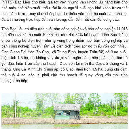
(NTTS) Bạc Liêu cho biết, giá tốt vậy nhưng vẫn không đủ hàng bán cho
nhà máy chế biến xuất khẩu. Đó là do người nuôi gặp khó khăn từ vụ thả
nuôi năm trước, nay chưa hồi phục, lại thiếu vốn nên thả nuôi cầm chừng,
đã ảnh hưởng trực tiếp đến sản lượng, dẫn đến mất cân đối cung cầu.
Tỉnh Bạc liêu có diện tích nuôi tôm công nghiệp và bán công nghiệp 11.913
ha, đến nay đã thả nuôi 10.007 ha, mới đạt 84% kế hoạch. Tỉnh Sóc Trăng
chưa thống kê diện tích, nhưng vùng trọng điểm nuôi tôm công nghiệp và
bán công nghiệp huyện Trần Đề diện tích "treo ao" do thiếu vốn còn nhiều.
Ông Giang Đại Hòa (ấp Chợ, xã Trung Bình, huyện Trấn Đề) có 3 ao nuôi,
diện tích 1,5 ha, do không vay được vốn ngân hàng nên phải nuôi tôm sú
gối đầu, hiện 1 ao sắp thu hoạch, 2 ao còn lại mới thả được 2 tháng và 1
tháng. Ông Ca Minh Chí (cùng ấp) có 8 ao, diện tích 4,5 ha, cũng chỉ dám
thả nuôi 4 ao, còn lại phải chờ thu hoạch để quay vòng vốn mới tính
chuyện thả tiếp.