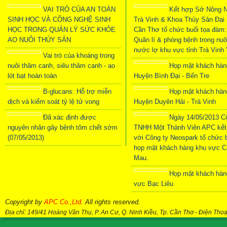
VAI TRÒ CỦA AN TOÀN
Kết hợp Sở Nông N
SINH HỌC VÀ CÔNG NGHỆ SINH
Trà Vinh & Khoa Thủy Sản Đại
HỌC TRONG QUẢN LÝ SỨC KHỎE
Cần Thơ tổ chức buổi tọa đàm:
AO NUÔI THỦY SẢN
Quãn lí & phòng bệnh trong nuô
nước lợ khu vực tỉnh Trà Vinh 
Vai trò của khoáng trong
nuôi thâm canh, siêu thâm canh - ao
Họp mặt khách hàn
lót bạt hoàn toàn
Huyện Bình Đại - Bến Tre
B-glucans: Hỗ trợ miễn
Họp mặt khách hàn
dịch và kiểm soát tỷ lệ tử vong
Huyện Duyên Hải - Trà Vinh
Đã xác định được
Ngày 14/05/2013 C
nguyên nhân gây bệnh tôm chết sớm
TNHH Một Thành Viên APC kết
(07/05/2013)
với Công ty Neospark tổ chức 
họp mặt khách hàng khu vực C
Mau.
Họp mặt khách hàn
vực Bạc Liêu
Copyright by
APC Co.,Ltd
. All rights reserved.
Địa chỉ: 149/41 Hoàng Văn Thụ, P. An Cư, Q. Ninh Kiều, Tp. Cần Thơ
-
Điện Thoạ