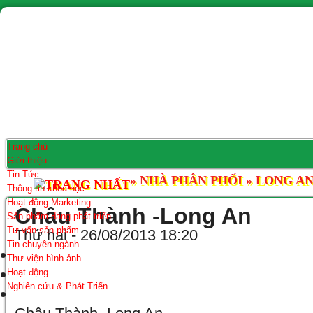
Trang chủ
Giới thiệu
Tin Tức
»
NHÀ PHÂN PHỐI
»
LONG A
Thông tin khoa học
Hoạt động Marketing
Châu Thành -Long An
Sản phẩm đang phát triển
Tư vấn sản phẩm
Thứ hai - 26/08/2013 18:20
Tin chuyên ngành
Thư viện hình ảnh
Hoạt động
Nghiên cứu & Phát Triển