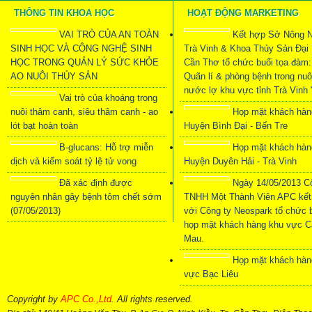
THÔNG TIN KHOA HỌC
HOẠT ĐỘNG MARKETING
VAI TRÒ CỦA AN TOÀN
Kết hợp Sở Nông N
SINH HỌC VÀ CÔNG NGHỆ SINH
Trà Vinh & Khoa Thủy Sản Đại
HỌC TRONG QUẢN LÝ SỨC KHỎE
Cần Thơ tổ chức buổi tọa đàm:
AO NUÔI THỦY SẢN
Quãn lí & phòng bệnh trong nuô
nước lợ khu vực tỉnh Trà Vinh 
Vai trò của khoáng trong
nuôi thâm canh, siêu thâm canh - ao
Họp mặt khách hàn
lót bạt hoàn toàn
Huyện Bình Đại - Bến Tre
B-glucans: Hỗ trợ miễn
Họp mặt khách hàn
dịch và kiểm soát tỷ lệ tử vong
Huyện Duyên Hải - Trà Vinh
Đã xác định được
Ngày 14/05/2013 C
nguyên nhân gây bệnh tôm chết sớm
TNHH Một Thành Viên APC kết
(07/05/2013)
với Công ty Neospark tổ chức 
họp mặt khách hàng khu vực C
Mau.
Họp mặt khách hàn
vực Bạc Liêu
Copyright by
APC Co.,Ltd
. All rights reserved.