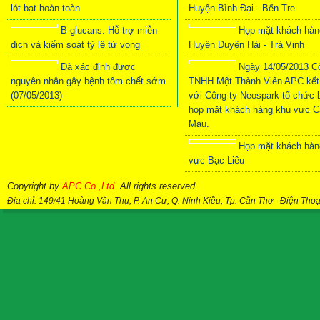
lót bạt hoàn toàn
Huyện Bình Đại - Bến Tre
B-glucans: Hỗ trợ miễn
Họp mặt khách hàn
dịch và kiểm soát tỷ lệ tử vong
Huyện Duyên Hải - Trà Vinh
Đã xác định được
Ngày 14/05/2013 C
nguyên nhân gây bệnh tôm chết sớm
TNHH Một Thành Viên APC kết
(07/05/2013)
với Công ty Neospark tổ chức 
họp mặt khách hàng khu vực C
Mau.
Họp mặt khách hàn
vực Bạc Liêu
Copyright by
APC Co.,Ltd
. All rights reserved.
Địa chỉ: 149/41 Hoàng Văn Thụ, P. An Cư, Q. Ninh Kiều, Tp. Cần Thơ
-
Điện Thoạ