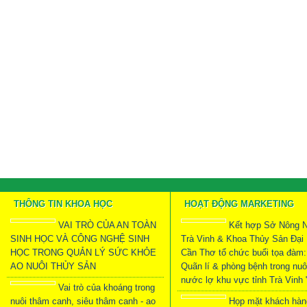
THÔNG TIN KHOA HỌC
HOẠT ĐỘNG MARKETING
VAI TRÒ CỦA AN TOÀN
Kết hợp Sở Nông N
SINH HỌC VÀ CÔNG NGHỆ SINH
Trà Vinh & Khoa Thủy Sản Đại
HỌC TRONG QUẢN LÝ SỨC KHỎE
Cần Thơ tổ chức buổi tọa đàm:
AO NUÔI THỦY SẢN
Quãn lí & phòng bệnh trong nuô
nước lợ khu vực tỉnh Trà Vinh 
Vai trò của khoáng trong
nuôi thâm canh, siêu thâm canh - ao
Họp mặt khách hàn