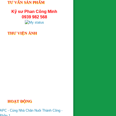
TƯ VẤN SẢN PHẨM
Kỹ sư Phan Công Minh
0939 982 568
THƯ VIỆN ẢNH
HOẠT ĐỘNG
APC - Cùng Nhà Chăn Nuôi Thành Công -
Phần 1