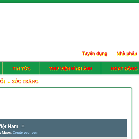
Tuyển dụng
Nhà phân 
TIN TỨC
THƯ VIỆN HÌNH ẢNH
HOẠT ĐỘNG
ỐI
SÓC TRĂNG
»