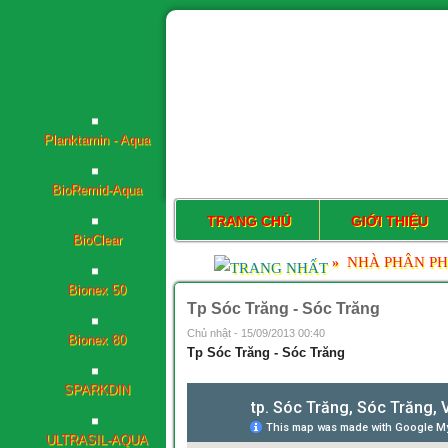
Planktamin - Aqua
BioRemid-Aqua
BioClear
TRANG CHỦ
GIỚI THIỆU
Bionex 50
NHÀ PHÂN PH
»
Bionex 80
Tp Sóc Trăng - Sóc Trăng
Chủ nhật - 15/09/2013 00:40
Tp Sóc Trăng - Sóc Trăng
SPARKDIN
ULTRASIL-AQUA