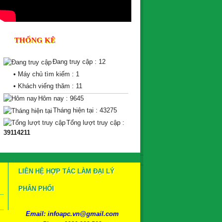
THỐNG KÊ
Đang truy cập : 12
•
Máy chủ tìm kiếm : 1
•
Khách viếng thăm : 11
Hôm nay : 9645
Tháng hiện tại : 43275
Tổng lượt truy cập :
39114211
LIÊN HỆ HỢP TÁC LÀM ĐẠI LÝ
PHÂN PHỐI
Email: infoapc.vn@gmail.com