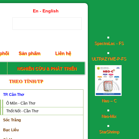
En - English
SpectraLac - FS
ULTRAZYME-P-FS
phối
Sản phẩm
Liên hệ
NGHIÊN CỨU & PHÁT TRIỂN
THEO TỈNH/TP
Neo – C
TP. Cần Thơ
Ô Môn - Cần Thơ
Neo-Mix
Thốt Nốt - Cần Thơ
Sóc Trăng
StarShrimp
Bạc Liêu
Neoplex-Aqua-FS