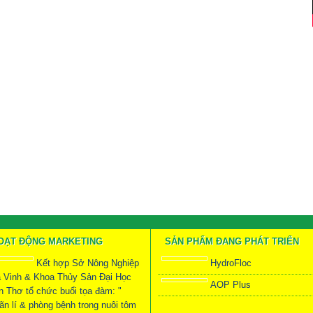
OẠT ĐỘNG MARKETING
SẢN PHẨM ĐANG PHÁT TRIỂN
Kết hợp Sở Nông Nghiệp
HydroFloc
à Vinh & Khoa Thủy Sản Đại Học
AOP Plus
n Thơ tổ chức buổi tọa đàm: "
ãn lí & phòng bệnh trong nuôi tôm