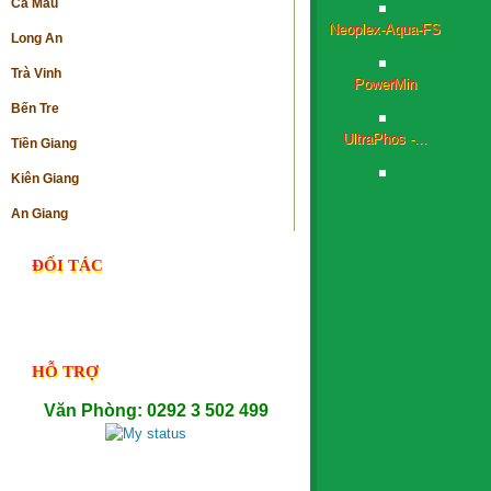
Cà Mau
Long An
PowerMin
Trà Vinh
UltraPhos -...
Bến Tre
Tiền Giang
NutriGel- P -...
Kiên Giang
An Giang
ĐỐI TÁC
HỖ TRỢ
Văn Phòng: 0292 3 502 499