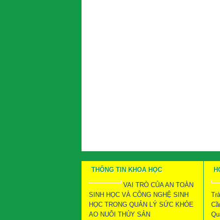
THÔNG TIN KHOA HỌC
H
VAI TRÒ CỦA AN TOÀN
SINH HỌC VÀ CÔNG NGHỆ SINH
Tr
HỌC TRONG QUẢN LÝ SỨC KHỎE
Cầ
AO NUÔI THỦY SẢN
Qu